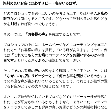
評判の良いお店には必ずリピート客がいるはず。
どのプロショップを選べばいいのか考える上で、やはりその
お店の
評判
などは気になるところです。どうやって評判の良いお店かどう
かを判断すれば良いのでしょうか。
その一つは、
「お客様の声」
を確認することです。
プロショップの中には、ホームページなどにコーティングを施工さ
れた方の「お客様の声」を掲載している所があります。その中に例
えば
「これでこちらのお店にコーティングをお願いするのは○○台
目です」
といった声があるか確認してみて下さい。
そしてそのお客様の声の内容をよく確認してみて下さい。そこには
「なぜこのお店にリピーターとして何台も車を預けているのか。」
その率直な声が書かれいていることでしょう。それこそが信頼の置
けるお店がどうかの大きな答えになります。
また、お店側が配信しているブログなどでもリピーター様が来店さ
れたことが紹介されているかもしれません。そういったコンテンツ
をチェックしてみるのも評判の良いお店かどうかの判断材料になる