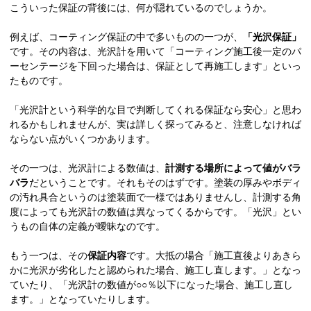
こういった保証の背後には、何が隠れているのでしょうか。
例えば、コーティング保証の中で多いものの一つが、
「光沢保証」
です。その内容は、光沢計を用いて「コーティング施工後一定のパ
ーセンテージを下回った場合は、保証として再施工します」といっ
たものです。
「光沢計という科学的な目で判断してくれる保証なら安心」と思わ
れるかもしれませんが、実は詳しく探ってみると、注意しなければ
ならない点がいくつかあります。
その一つは、光沢計による数値は、
計測する場所によって値がバラ
バラ
だということです。それもそのはずです。塗装の厚みやボディ
の汚れ具合というのは塗装面で一様ではありませんし、計測する角
度によっても光沢計の数値は異なってくるからです。「光沢」とい
うもの自体の定義が曖昧なのです。
もう一つは、その
保証内容
です。大抵の場合「施工直後よりあきら
かに光沢が劣化したと認められた場合、施工し直します。」となっ
ていたり、「光沢計の数値が○○％以下になった場合、施工し直し
ます。」となっていたりします。