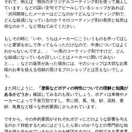
それで、例えば「独自のオリジナルコーティング剤を使って施工し
ています」などの謳い文句でアピールしているショップがあれば、
「共同開発したメーカーはどこなのか？どんなコーティング剤で、
どんな組成になっているのか？そのコーティング剤の長所と短所は
何なのか？」など尋ねてみてください。
もしその時に「いや、うちはメーカーにこういうものを作ってほし
いと要望を出して作ってもらっただけなので、中身についてはよく
わからないんですよ。」「○○系のコーティング剤ですけど、どん
な組成になっているか詳しいことはメーカーに聞いてみない
と…。」などの返答があった場合には、そのショップは大切なお客
様のお車を扱える信頼の置けるプロショップとは言えないでしょ
う。
また同じように、
「塗装などボディの特性についての理解と知識が
あるかどうか」
確認してみるのも良いでしょう。ボディは車種やメ
ーカーによって千差万別ですし、常に雨、風、埃、砂、花粉、黄
砂、鳥糞など様々な外的要因にさらされています。
ですから、その外的要因がそれぞれボディにどのような影響を与え
るのか？対処するためにはどうしたら良いのか？などの専門的な知
識を持ち合わせているかどうかを確認するのは、信頼できる業者選