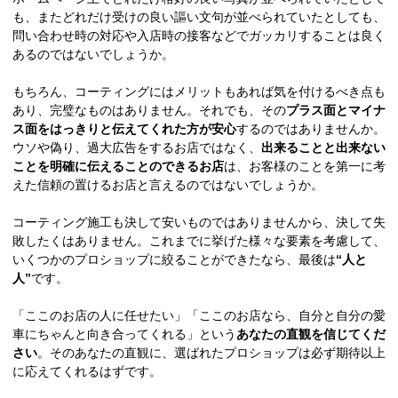
も、またどれだけ受けの良い謳い文句が並べられていたとしても、
問い合わせ時の対応や入店時の接客などでガッカリすることは良く
あるのではないでしょうか。
もちろん、コーティングにはメリットもあれば気を付けるべき点も
あり、完璧なものはありません。それでも、その
プラス面とマイナ
ス面をはっきりと伝えてくれた方が安心
するのではありませんか。
ウソや偽り、過大広告をするお店ではなく、
出来ることと出来ない
ことを明確に伝えることのできるお店
は、お客様のことを第一に考
えた信頼の置けるお店と言えるのではないでしょうか。
コーティング施工も決して安いものではありませんから、決して失
敗したくはありません。これまでに挙げた様々な要素を考慮して、
いくつかのプロショップに絞ることができたなら、最後は
“人と
人”
です。
「ここのお店の人に任せたい」「ここのお店なら、自分と自分の愛
車にちゃんと向き合ってくれる」という
あなたの直観を信じてくだ
さい
。そのあなたの直観に、選ばれたプロショップは必ず期待以上
に応えてくれるはずです。