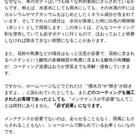
なぜなら、車のボディはいつも様々な外的要因にさらされているか
らです。例えば、水道水にしても雨水にしても、その水滴の中には
カルシウムやマグネシウムをはじめとしたミネラル成分が含まれて
います。そしてそれらの成分は、水分が蒸発した時に白色の堆積物
（水シミ）として残留します。この水シミは、どんなコーティング
剤を塗布していても必ずボディに付くもので、ほおっておくと研磨
しなければ除去できない状態になることがあります。
また、花粉や鳥糞などの場合はもっと注意が必要で、花粉に含まれ
るペクチンという酸性の多糖物質や鳥糞に含まれる酸性の有機酸
が、コーティング皮膜はおろか塗装までも溶解・侵食していきま
す。
ですから、ホームページなどでどれだけ「“撥水力”や“輝き”が続き
ますよ。」と謳われていたとしても、また
どのコーティングを施工
されたお客様であったとしても
、“メンテナンスが不必要”なんてこ
とは絶対にありません。
『必ず必要』になります。
メンテナンスが必要でないのは、走らせることもなく、雨風にもさ
らされることもない、ショールームで飾られているお車くらいなの
です。