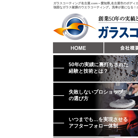
ガラスコーティング名古屋.com～愛知県,名古屋市のボディ
強固なガラス被膜のウエラコーティング。洗車が楽になる！ボデ
50年の実績に裏打ちされた
経験と技術とは？
失敗しないプロショップ
の選び方
いつまでも…を実現させる
アフターフォロー体制