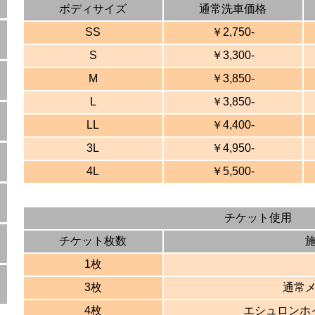
ボディサイズ
通常洗車価格
SS
￥2,750-
S
￥3,300-
M
￥3,850-
L
￥3,850-
LL
￥4,400-
3L
￥4,950-
4L
￥5,500-
チケット使用
チケット枚数
1枚
3枚
通常
4枚
エシュロンホ