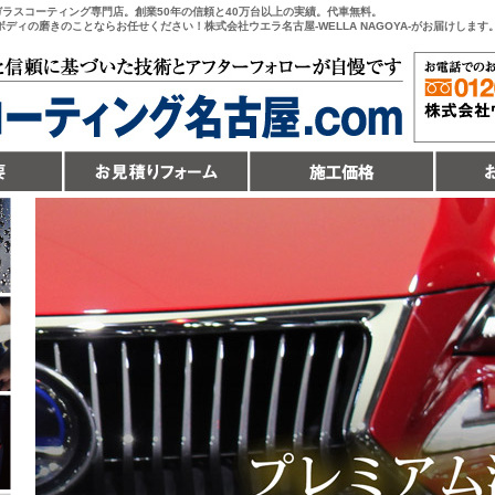
ガラスコーティング専門店。創業50年の信頼と40万台以上の実績。代車無料。
ィの磨きのことならお任せください！株式会社ウエラ名古屋-WELLA NAGOYA-がお届けします