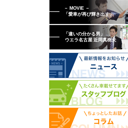
－ MOVIE －
「愛車が再び輝き出す」
「違いの分かる男」
ウエラ名古屋 近岡真樹夫