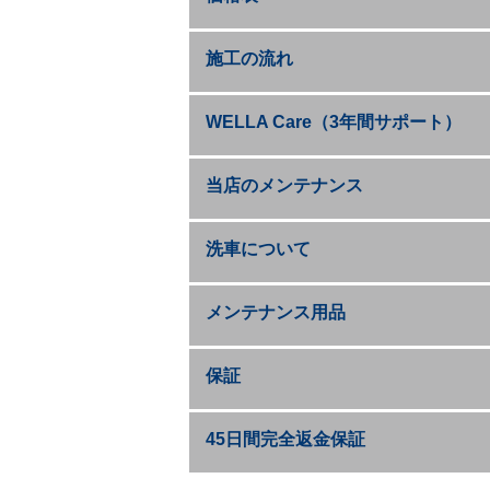
施工の流れ
WELLA Care（3年間サポート）
当店のメンテナンス
洗車について
メンテナンス用品
保証
45日間完全返金保証