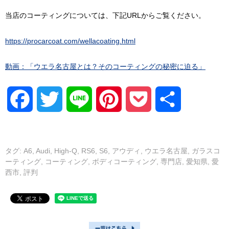
当店のコーティングについては、下記URLからご覧ください。
https://procarcoat.com/wellacoating.html
動画：「ウエラ名古屋とは？そのコーティングの秘密に迫る」
Facebook
Twitter
Line
Pinterest
Pocket
共
有
タグ:
A6
,
Audi
,
High-Q
,
RS6
,
S6
,
アウディ
,
ウエラ名古屋
,
ガラスコ
ーティング
,
コーティング
,
ボディコーティング
,
専門店
,
愛知県
,
愛
西市
,
評判