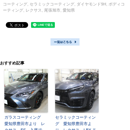
コーティング
,
セラミックコーティング
,
ダイヤモンド9H
,
ボディコ
ーティング
,
レクサス
,
尾張旭市
,
愛知県
おすすめ記事
ガラスコーティング
セラミックコーティン
愛知県豊田市より レ
グ 愛知県豊田市よ
クサス ES 入庫で
り レクサス LBX モ