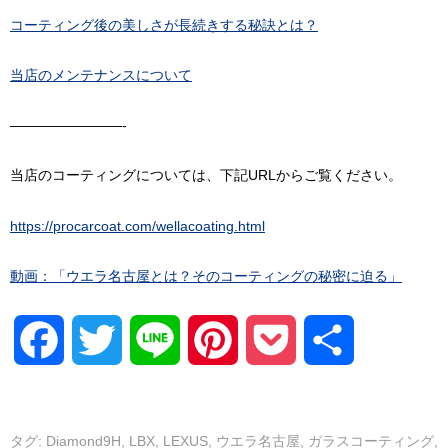
コーティング後の美しさが長続きする秘訣とは？
当店のメンテナンスについて
————————-
当店のコーティングについては、下記URLからご覧ください。
https://procarcoat.com/wellacoating.html
動画：「ウエラ名古屋とは？そのコーティングの秘密に迫る」
Facebook
Twitter
Line
Pinterest
Pocket
共
有
タグ:
Diamond9H
,
LBX
,
LEXUS
,
ウエラ名古屋
,
ガラスコーティング
,