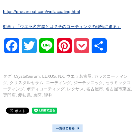
https://procarcoat.com/wellacoating.html
動画：「ウエラ名古屋とは？そのコーティングの秘密に迫る」
Facebook
Twitter
Line
Pinterest
Pocket
共
有
タグ:
CrystalSerum
,
LEXUS
,
NX
,
ウエラ名古屋
,
ガラスコーティン
グ
,
クリスタルセラム
,
コーティング
,
ジーテクニック
,
セラミックコ
ーティング
,
ボディコーティング
,
レクサス
,
名古屋市
,
名古屋市東区
,
専門店
,
愛知県
,
東区
,
評判