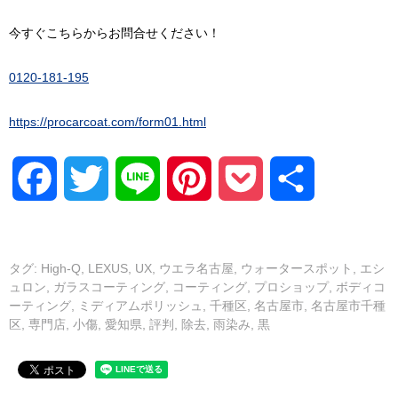
今すぐこちらからお問合せください！
0120-181-195
https://procarcoat.com/form01.html
Facebook
Twitter
Line
Pinterest
Pocket
共
有
タグ:
High-Q
,
LEXUS
,
UX
,
ウエラ名古屋
,
ウォータースポット
,
エシ
ュロン
,
ガラスコーティング
,
コーティング
,
プロショップ
,
ボディコ
ーティング
,
ミディアムポリッシュ
,
千種区
,
名古屋市
,
名古屋市千種
区
,
専門店
,
小傷
,
愛知県
,
評判
,
除去
,
雨染み
,
黒