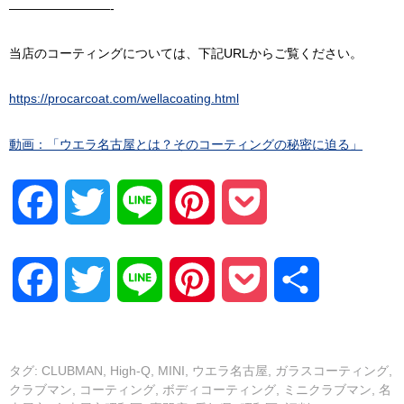
————————-
当店のコーティングについては、下記URLからご覧ください。
https://procarcoat.com/wellacoating.html
動画：「ウエラ名古屋とは？そのコーティングの秘密に迫る」
Facebook
Twitter
Line
Pinterest
Pocket
共
有
Facebook
Twitter
Line
Pinterest
Pocket
共
有
タグ:
CLUBMAN
,
High-Q
,
MINI
,
ウエラ名古屋
,
ガラスコーティング
,
クラブマン
,
コーティング
,
ボディコーティング
,
ミニクラブマン
,
名