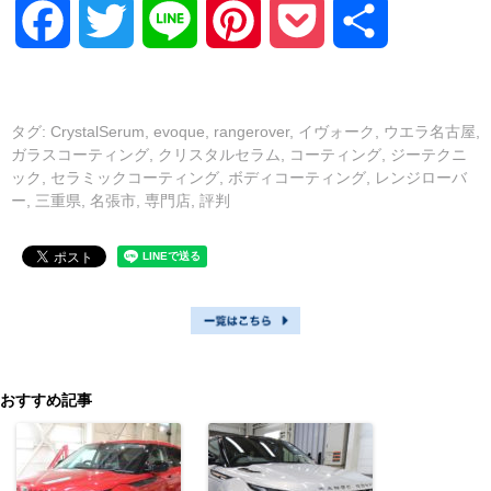
Facebook
Twitter
Line
Pinterest
Pocket
共
有
タグ:
CrystalSerum
,
evoque
,
rangerover
,
イヴォーク
,
ウエラ名古屋
,
ガラスコーティング
,
クリスタルセラム
,
コーティング
,
ジーテクニ
ック
,
セラミックコーティング
,
ボディコーティング
,
レンジローバ
ー
,
三重県
,
名張市
,
専門店
,
評判
おすすめ記事