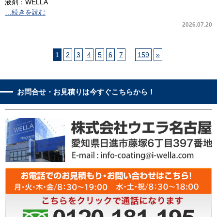
液剤：WELLA
…続きを読む
2026.07.20
1
2
3
4
5
6
7
...
159
»
お問合せ・お見積りは今すぐこちらから！