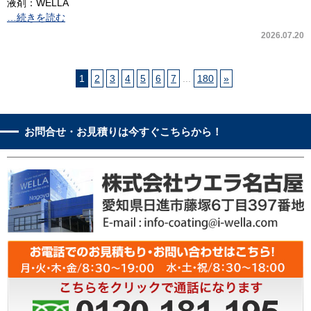
液剤：WELLA
…続きを読む
2026.07.20
1
2
3
4
5
6
7
...
180
»
お問合せ・お見積りは今すぐこちらから！