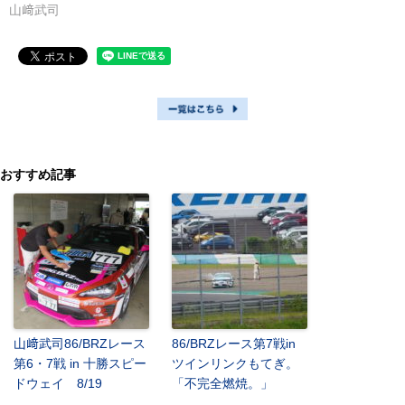
山﨑武司
おすすめ記事
山﨑武司86/BRZレース
86/BRZレース第7戦in
第6・7戦 in 十勝スピー
ツインリンクもてぎ。
ドウェイ 8/19
「不完全燃焼。」