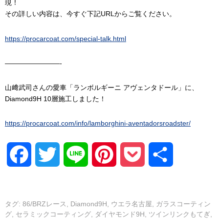
現！
その詳しい内容は、今すぐ下記URLからご覧ください。
https://procarcoat.com/special-talk.html
————————-
山﨑武司さんの愛車「ランボルギーニ アヴェンタドール」に、
Diamond9H 10層施工しました！
https://procarcoat.com/info/lamborghini-aventadorsroadster/
Facebook
Twitter
Line
Pinterest
Pocket
共
有
タグ:
86/BRZレース
,
Diamond9H
,
ウエラ名古屋
,
ガラスコーティン
グ
,
セラミックコーティング
,
ダイヤモンド9H
,
ツインリンクもてぎ
,