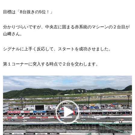
目標は「8台抜きの5位！」
分かりづらいですが、中央左に固まる赤系統のマシーンの２台目が
山﨑さん。
シグナルに上手く反応して、スタートを成功させました。
第１コーナーに突入する時点で２台を交わします。
動
画
プ
レ
ー
ヤ
ー