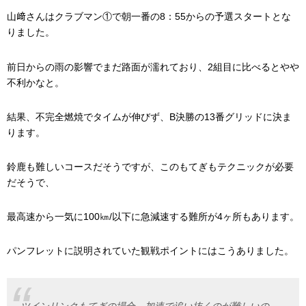
山﨑さんはクラブマン①で朝一番の8：55からの予選スタートとな
りました。
前日からの雨の影響でまだ路面が濡れており、2組目に比べるとやや
不利かなと。
結果、不完全燃焼でタイムが伸びず、B決勝の13番グリッドに決ま
ります。
鈴鹿も難しいコースだそうですが、このもてぎもテクニックが必要
だそうで、
最高速から一気に100㎞/以下に急減速する難所が4ヶ所もあります。
パンフレットに説明されていた観戦ポイントにはこうありました。
ツインリンクもてぎの場合、加速で追い抜くのが難しいの