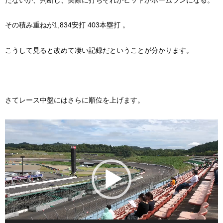
たないか、判断し、実際に打ちそれがヒットかホームランになる。
その積み重ねが1,834安打 403本塁打 。
こうして見ると改めて凄い記録だということが分かります。
さてレース中盤にはさらに順位を上げます。
動
画
プ
レ
ー
ヤ
ー